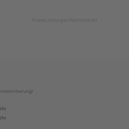
Praxis
Leistungen
Team
Kontakt
invereinbarung!
Uhr
Uhr