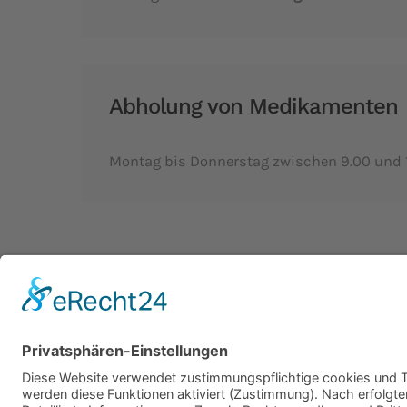
Abholung von Medikamenten
Montag bis Donnerstag zwischen 9.00 und 1
© Dr. Ulrich Barz | Tierarztpraxis Burgheim